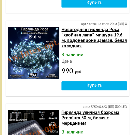
арт.: веточка хвои 20 м (ЗП) Х
Новогодняя гирлянда Роса
"хвойная лапа" мишура 19.6
м, водонепроницаемая, белая
холодная
В наличии
Цена
990
руб.
арт.: Б/50х0.6/Х (БП) 800 LED
Гирлянда уличная бахрома
Premium 50 м, белая с
мерцанием
В наличии