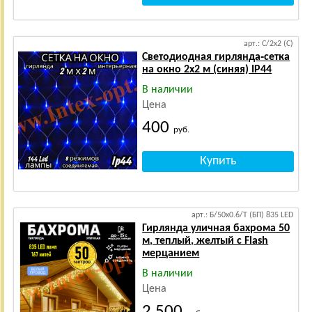
арт.: С/2х2 (С)
Светодиодная гирлянда‑сетка
на окно 2х2 м (синяя) IP44
В наличии
Цена
400
руб.
арт.: Б/50х0.6/Т (БП) 835 LED
Гирлянда уличная бахрома 50
м, теплый, желтый с Flash
мерцанием
В наличии
Цена
2 500