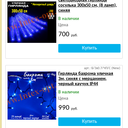
Светодиодная гирлянда
сосулька 300х50 см, (8 ламп),
синяя
В наличии
Цена
700
руб.
арт.: Б/3х0.7/ЧП/С (New)
Гирлянда бахрома уличная
3м, синяя с мерцанием,
черный каучук IP44
В наличии
Цена
990
руб.