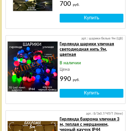
700
руб.
арт.: шарики белые 9м (ЦВ)
Гирлянда шарики уличная
светодиодная нить 9м,
цветная
В наличии
Цена
990
руб.
арт.: Б/3х0.7/ЧП/Т (New)
Гирлянда бахрома уличная 3
м, теплая с мерцанием,
черный каучук IP44