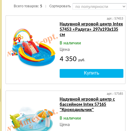
Всего товаров:
5
Сортировать
|
арт.: 57453
Надувной игровой центр Intex
57453 «Радуга» 297х193х135
см
В наличии
Цена
4 350
руб.
арт.: 57165
Надувной игровой центр с
бассейном Intex 57165
"Крокодильчик"
В наличии
Цена