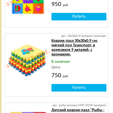
950
руб.
арт.: 30х30х0.9/экопром/транспорт
Коврик пазл 30х30х0.9 см,
мягкий пол Транспорт, в
комплекте 9 деталей, с
кромакми.
В наличии
Цена
750
руб.
арт.: рыбы мозаика MTP-33109 (экопром)
Детский коврик-пазл "Рыбы -