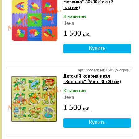
мозаика" 30х30х1см (9
плиток)
В наличии
Цена
1 500
руб.
арт.: зоопарк MPD-901 (экопром)
Детский коврик-пазл
"Зоопарк" (9 шт. 30х30 см)
В наличии
Цена
1 500
руб.