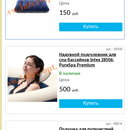
В нашем интернет-магазине представлен широкий выбор
Цена
надувных подушек, которые отличаются не только по
150
руб.
форме, но и цветовой гамме.
Кроме того, у нас Вы можете купить полноценный
комплект путешественника, в который, помимо подушки,
входят беруши и повязка для глаз - Вы сможете
комфортно отдохнуть в любое время, где бы Вы ни
находились.
арт.: 28506
Надувной подголовник для
спа-бассейнов Intex 28506,
PureSpa Premium
В наличии
Цена
500
руб.
арт.: 68676
Подушка для путешествий