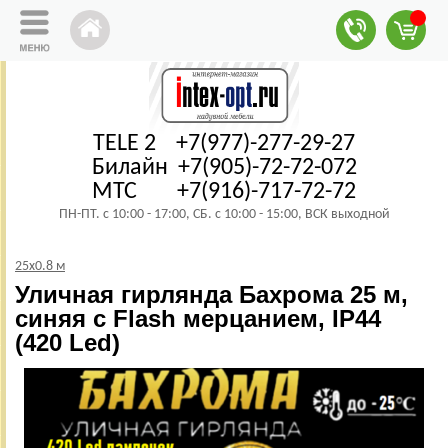
TELE 2 +7(977)-277-29-27
Билайн +7(905)-72-72-072
МТС +7(916)-717-72-72
ПН-ПТ. с 10:00 - 17:00, СБ. с 10:00 - 15:00, ВСК выходной
25х0.8 м
Уличная гирлянда Бахрома 25 м,
синяя с Flash мерцанием, IP44
(420 Led)