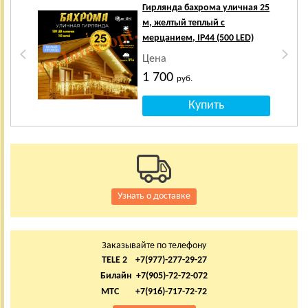
Гирлянда бахрома уличная 25
м, желтый теплый с
мерцанием, IP44 (500 LED)
Цена
1 700
руб.
Узнать о доставке
Заказывайте по телефону
TELE 2 +7(977)-277-29-27
Билайн +7(905)-72-72-072
МТС +7(916)-717-72-72