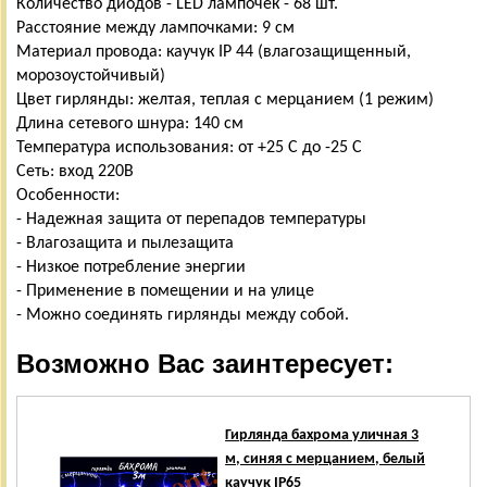
Количество диодов - LED лампочек - 68 шт.
Расстояние между лампочками: 9 см
Материал провода: каучук IP 44 (влагозащищенный,
морозоустойчивый)
Цвет гирлянды: желтая, теплая с мерцанием (1 режим)
Длина сетевого шнура: 140 см
Температура использования: от +25 С до -25 С
Сеть: вход 220В
Особенности:
- Надежная защита от перепадов температуры
- Влагозащита и пылезащита
- Низкое потребление энергии
- Применение в помещении и на улице
- Можно соединять гирлянды между собой.
Возможно Вас заинтересует:
Гирлянда бахрома уличная 3
м, синяя с мерцанием, белый
каучук IP65