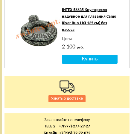
INTEX 58835 Круг-кресло
надувное для плавания Camo
River Run I (Ø 135 см) без
насоса
Цена
2 100
руб.
Узнать о доставке
Заказывайте по телефону
TELE 2 +7(977)-277-29-27
Билайн +7(905)-72-72-072