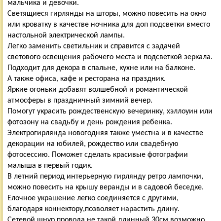
мальчика и девочки.
Светящиеся гирлянды на шторы, можно повесить на окно
или кроватку в качестве ночника для доп подсветки вместо
настольной электрической лампы.
Легко заменить светильник и справится с задачей
светового освещения рабочего места и подсветкой зеркала.
Подходит для декора в спальне, кухне или на балконе.
А также офиса, кафе и ресторана на праздник.
Яркие огоньки добавят волшебной и романтической
атмосферы в праздничный зимний вечер.
Помогут украсить рождественскую вечеринку, хэллоуин или
фотозону на свадьбу и день рождения ребенка.
Электрогирлянда новогодняя также уместна и в качестве
декорации на юбилей, рождество или свадебную
фотосессию. Поможет сделать красивые фотографии
малыша в первый годик.
В летний период интерьерную гирлянду ретро лампочки,
можно повесить на крышу веранды и в садовой беседке.
Елочное украшение легко соединяется с другими,
благодаря коннектору,позволяет нарастить длину.
Сетевой шнур провода не такой длинный 30см,возможно