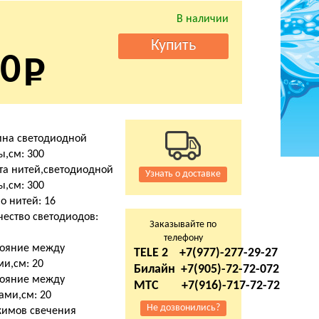
В наличии
0
на светодиодной
ы,см: 300
та нитей,светодиодной
Узнать о доставке
ы,см: 300
о нитей: 16
чество светодиодов:
Заказывайте по
телефону
тояние между
TELE 2 +7(977)-277-29-27
ми,см: 20
Билайн +7(905)-72-72-072
тояние между
МТС +7(916)-717-72-72
ами,см: 20
Не дозвонились?
жимов свечения