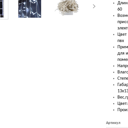
Длин
60
Возм
прис
элек
Цвет
пвх
Прим
для и
поме
Напр
Влаго
Степ
Габар
13х1
Вес,г
Цвет
Прои
Артикул