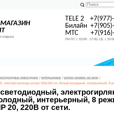
TELE 2 +7(977)
-МАГАЗИН
Билайн +7(905)
ПТ
МТС +7(916)-
и отдыха
ПН-ПТ. с 10:00 - 17:00, СБ. с 10:
ветодиодные новогодние
интерьерные
штора-занавес на окно
, электрогирлянда штора 300х300 см, белый/холодный, интерьерный, 8 ре
 светодиодный, электрогирля
олодный, интерьерный, 8 реж
IP 20, 220В от сети.