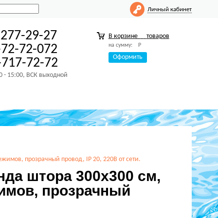
Личный кабинет
-277-29-27
В корзине
товаров
на сумму:
Р
-72-72-072
Оформить
717-72-72
00 - 15:00, ВСК выходной
жимов, прозрачный провод, IP 20, 220В от сети.
нда штора 300х300 см,
имов, прозрачный