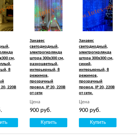
Занавес
Занавес
дный,
светодиодный,
светодиодный,
рлянда
электрогирлянда
электрогирлянда
х300 см,
штора 300х300 см,
штора 300х300 см,
еплый,
разноцветный,
синий,
ый, 8
интерьерный, 8
интерьерный, 8
режимов,
режимов,
ый
прозрачный
прозрачный
 20, 220В
провод, IP 20, 220В
провод, IP 20, 220В
от сети
от сети.
Цена
Цена
.
900
руб.
900
руб.