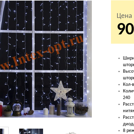
Цена
90
Шири
штор
Высо
штор
Кол-в
Коли
240
Расс
нитя
Расс
диод
8 ре