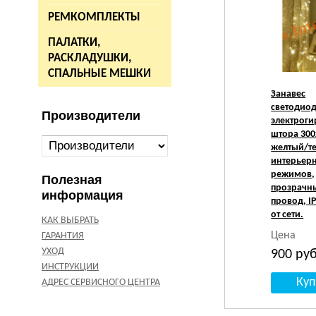
РЕМКОМПЛЕКТЫ
ПАЛАТКИ,
РАСКЛАДУШКИ,
СПАЛЬНЫЕ МЕШКИ
Занавес
светодио
Производители
электроги
штора 300
желтый/т
интерьерн
режимов,
Полезная
прозрачн
информация
провод, IP
от сети.
КАК ВЫБРАТЬ
Цена
ГАРАНТИЯ
УХОД
900
руб
ИНСТРУКЦИИ
АДРЕС СЕРВИСНОГО ЦЕНТРА