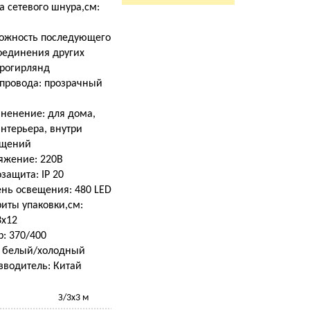
а сетевого шнура,см:
ожность последующего
оединения других
трогирлянд
 провода: прозрачный
ненение: для дома,
нтерьера, внутри
щений
яжение: 220В
защита: IP 20
ень освещения: 480 LED
иты упаковки,см:
3х12
р: 370/400
: белый/холодный
зводитель: Китай
З/3х3 м