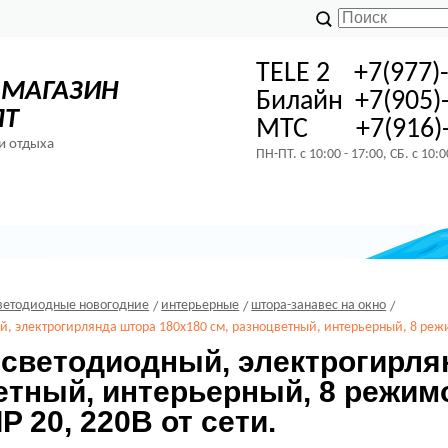
TELE 2 +7(977)
-МАГАЗИН
Билайн +7(905)
ПТ
МТС +7(916)-
и отдыха
ПН-ПТ. с 10:00 - 17:00, СБ. с 10:
ветодиодные новогодние
интерьерные
штора-занавес на окно
, электрогирлянда штора 180х180 см, разноцветный, интерьерный, 8 режим
 светодиодный, электрогирля
етный, интерьерный, 8 режим
IP 20, 220В от сети.