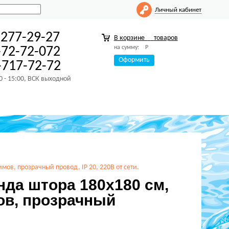
Личный кабинет
-277-29-27
В корзине
товаров
на сумму:
Р
-72-72-072
Оформить
717-72-72
00 - 15:00, ВСК выходной
ов, прозрачный провод, IP 20, 220В от сети.
нда штора 180х180 см,
ов, прозрачный