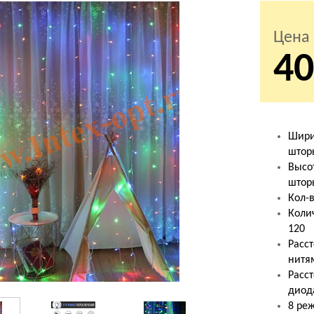
Цена
40
Шири
штор
Высо
штор
Кол-в
Коли
120
Расс
нитя
Расс
диод
8 ре