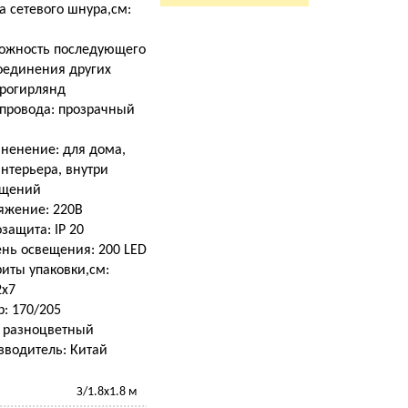
а сетевого шнура,см:
ожность последующего
оединения других
трогирлянд
 провода: прозрачный
ненение: для дома,
нтерьера, внутри
щений
яжение: 220В
защита: IP 20
ень освещения: 200 LED
иты упаковки,см:
2х7
р: 170/205
: разноцветный
зводитель: Китай
З/1.8х1.8 м