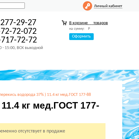
Личный кабинет
-277-29-27
В корзине
товаров
на сумму:
Р
-72-72-072
Оформить
717-72-72
00 - 15:00, ВСК выходной
перекись водорода 37% ) 11.4 кг мед.ГОСТ 177-88
11.4 кг мед.ГОСТ 177-
ременно отсутствует в продаже