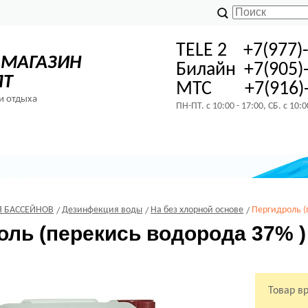
TELE 2 +7(977)
-МАГАЗИН
Билайн +7(905)
ПТ
МТС +7(916)-
и отдыха
ПН-ПТ. с 10:00 - 17:00, СБ. с 10:
 БАССЕЙНОВ
Дезинфекция воды
На без хлорной основе
Пергидроль (
ль (перекись водорода 37% ) 
Товар в