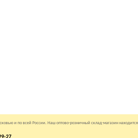
осковью и по всей России. Наш оптово-розничный склад-магазин находится
29-27