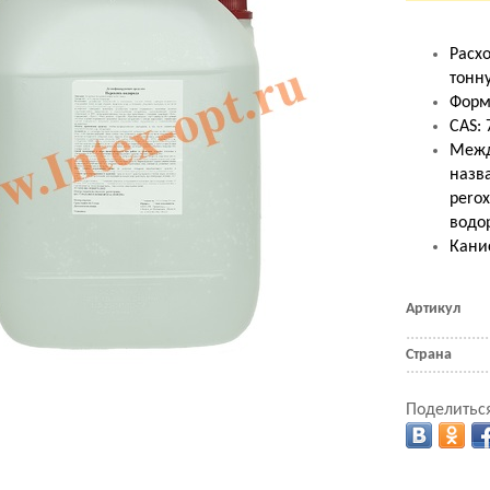
Расхо
тонн
Форм
CAS: 
Межд
назв
pero
водо
Канис
Артикул
Страна
Поделиться