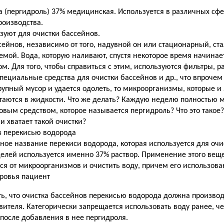
 (пергидроль) 37% медицинская. Используется в различных сфе
оизводства.
зуют для очистки бассейнов.
нов, независимо от того, надувной он или стационарный, ста
мой. Вода, которую наливают, спустя некоторое время начинает
м. Для того, чтобы справиться с этим, используются фильтры, 
пециальные средства для очистки бассейнов и др., что впрочем
рупный мусор и удается одолеть, то микроорганизмы, которые 
таются в жидкости. Что же делать? Каждую неделю полностью 
овым средством, которое называется пергидроль? Что это такое?
и хватает такой очистки?
в перекисью водорода
ное название перекиси водорода, которая используется для очи
елей используется именно 37% раствор. Применение этого вещ
я от микроорганизмов и очистить воду, причем его использов
оровья пациент
ть, что очистка бассейнов перекисью водорода должна производ
вителя. Категорически запрещается использовать воду ранее, че
 после добавления в нее пергидроля.