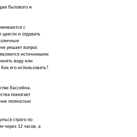
рах бытового и
лкиваются с
 цвести и отдавать
различные
 не решает вопрос
и являются источниками
менять воду или
 Как его использовать?
стки бассейна.
ества помогает
ание полностью
иться строго по
м через 12 часов, а