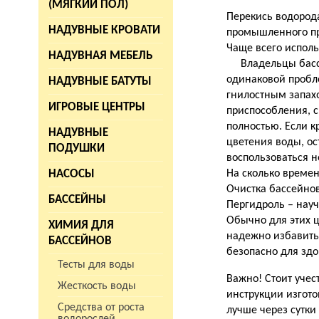
(МЯГКИЙ ПОЛ)
Перекись водорода
НАДУВНЫЕ КРОВАТИ
промышленного пр
Чаще всего исполь
НАДУВНАЯ МЕБЕЛЬ
Владельцы бассей
одинаковой пробле
НАДУВНЫЕ БАТУТЫ
гнилостным запахо
ИГРОВЫЕ ЦЕНТРЫ
приспособления, с
полностью. Если к
НАДУВНЫЕ
цветения воды, ос
ПОДУШКИ
воспользоваться н
НАСОСЫ
На сколько времен
Очистка бассейно
БАССЕЙНЫ
Пергидроль – науч
Обычно для этих ц
ХИМИЯ ДЛЯ
надежно избавитьс
БАССЕЙНОВ
безопасно для зд
Тесты для воды
Важно! Стоит учес
Жесткость воды
инструкции изгото
Средства от роста
лучше через сутки