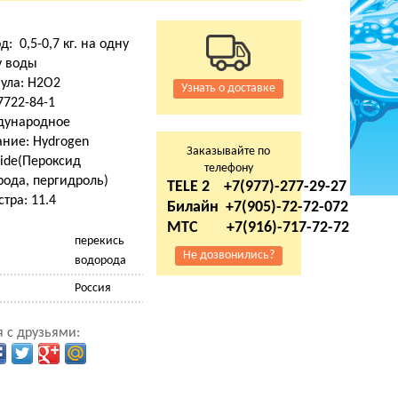
д: 0,5-0,7 кг. на одну
у воды
ула: H2O2
Узнать о доставке
7722-84-1
ународное
ание: Hydrogen
Заказывайте по
xide(Пероксид
телефону
рода, пергидроль)
TELE 2 +7(977)-277-29-27
тра: 11.4
Билайн +7(905)-72-72-072
МТС +7(916)-717-72-72
перекись
Не дозвонились?
водорода
Россия
 с друзьями: