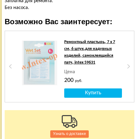
Заплатка для ремонта.
Без насоса.
Возможно Вас заинтересует:
Ремонтный пластырь, 7 х 7
см, 6 штук,для надувных
изделий, самоклеящийся
патч, intex 59631
Цена
200
руб.
Узнать о доставке