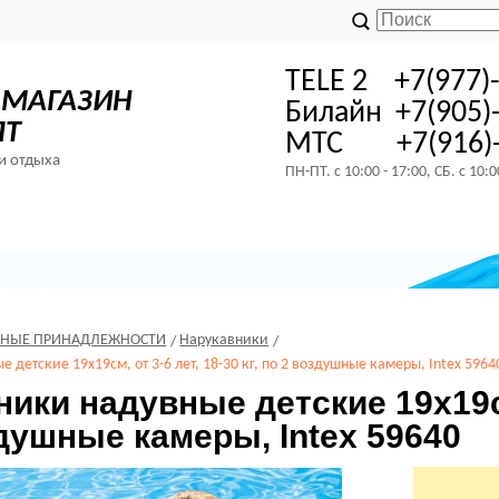
TELE 2 +7(977)
-МАГАЗИН
Билайн +7(905)
ПТ
МТС +7(916)-
и отдыха
ПН-ПТ. с 10:00 - 17:00, СБ. с 10:
ЬНЫЕ ПРИНАДЛЕЖНОСТИ
Нарукавники
 детские 19х19см, от 3-6 лет, 18-30 кг, по 2 воздушные камеры, Intex 5964
ики надувные детские 19х19см,
душные камеры, Intex 59640