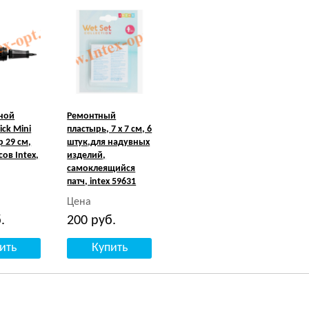
ной
Ремонтный
ick Mini
пластырь, 7 х 7 см, 6
 29 см,
штук,для надувных
ов Intex,
изделий,
самоклеящийся
патч, intex 59631
Цена
.
200
руб.