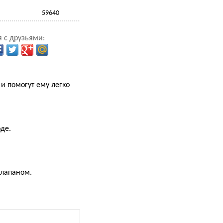
59640
 с друзьями:
и помогут ему легко
де.
клапаном.