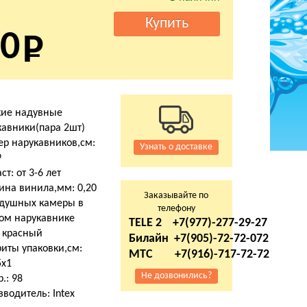
0
кие надувные
кавники(пара 2шт)
ер нарукавников,см:
Узнать о доставке
9
ст: от 3-6 лет
ина винила,мм: 0,20
Заказывайте по
здушных камеры в
телефону
ом нарукавнике
TELE 2 +7(977)-277-29-27
: красный
Билайн +7(905)-72-72-072
иты упаковки,см:
МТС +7(916)-717-72-72
5х1
Не дозвонились?
р.: 98
водитель: Intex