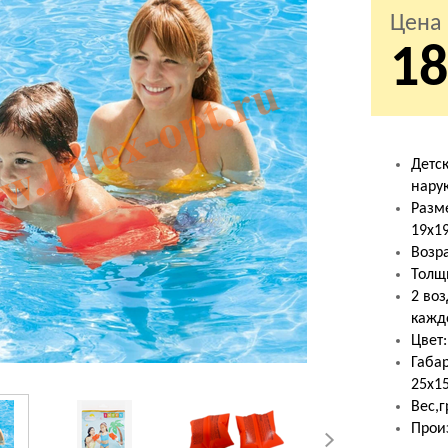
Цена
18
Детс
нару
Разм
19х1
Возра
Толщ
2 во
кажд
Цвет
Габар
25х1
Вес,г
Произ