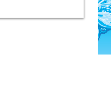
 овальные, квадратные и даже в форме
лияет на стоимость морозоустойчивого
тойчивый сборный бассейн объемом от 4 до 200
ся морозостойкий бассейн объемом около 15
 бассейна
выбранный участок стоит расчистить и
редотвратить появление впадин и выступов, а
ая особенность заключается в том, что его