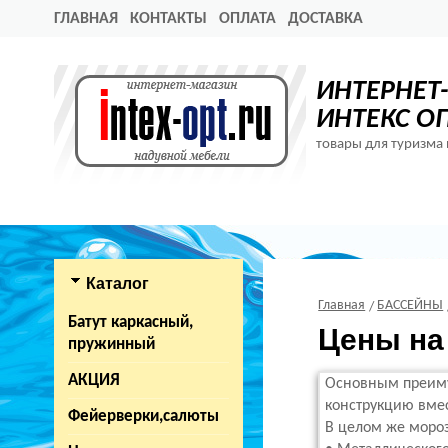
ГЛАВНАЯ
КОНТАКТЫ
ОПЛАТА
ДОСТАВКА
ИНТЕРНЕТ
ИНТЕКС О
товары для туризма 
Каталог
Главная
БАССЕЙНЫ
Батут каркасный,
Цены на
пружинный
АКЦИЯ
Основным преиму
конструкцию вмес
Фейерверки,салюты
В целом же мороз