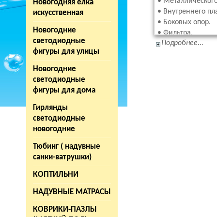
• Металлического
Новогодняя елка
• Внутреннего пл
искусственная
• Боковых опор.
Новогодние
• Фильтра.
светодиодные
Подробнее...
фигуры для улицы
Виды морозоу
Новогодние
Морозостойкие к
светодиодные
бесконечности и
фигуры для дома
Кроме того, таки
бассейна.
Гирлянды
В зависимости от
светодиодные
кубических метро
новогодние
кубических метро
Тюбинг ( надувные
санки-ватрушки)
Особенности 
КОПТИЛЬНИ
Прежде, чем уста
НАДУВНЫЕ МАТРАСЫ
соорудить что-то
также исключить
КОВРИКИ-ПАЗЛЫ
Что касается сбо