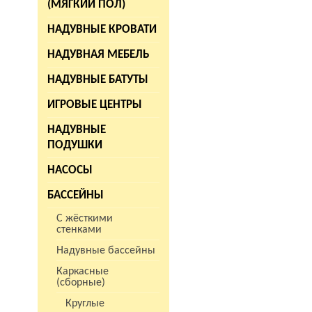
(МЯГКИЙ ПОЛ)
каркас дополните
увеличивается на
НАДУВНЫЕ КРОВАТИ
всю воду и накр
НАДУВНАЯ МЕБЕЛЬ
Благодаря тому, 
или частично в г
НАДУВНЫЕ БАТУТЫ
стоимость значит
ИГРОВЫЕ ЦЕНТРЫ
НАДУВНЫЕ
ПОДУШКИ
НАСОСЫ
БАССЕЙНЫ
С жёсткими
стенками
Надувные бассейны
Каркасные
(сборные)
Круглые