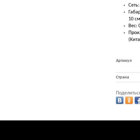
Сеть:
Габар
10 с
Вес: 0
Произ
(Кита
Артикул
Страна
Поделиться