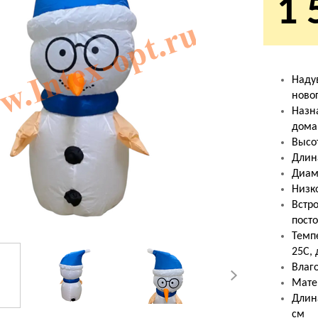
1 
Наду
ново
Назн
дома
Высот
Длин
Диам
Низк
Встр
пост
Темп
25С, 
Влаго
Мате
Длина
см