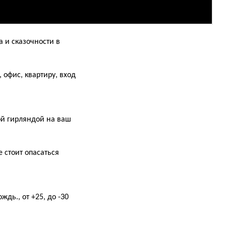
а и сказочности в
 офис, квартиру, вход
ой гирляндой на ваш
 стоит опасаться
дь., от +25, до -30