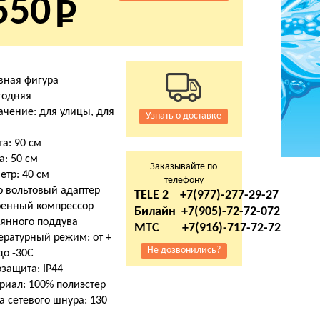
550
вная фигура
годняя
ачение: для улицы, для
Узнать о доставке
а: 90 см
а: 50 см
Заказывайте по
етр: 40 см
телефону
о вольтовый адаптер
TELE 2 +7(977)-277-29-27
оенный компрессор
Билайн +7(905)-72-72-072
оянного поддува
МТС +7(916)-717-72-72
ературный режим: от +
Не дозвонились?
до -30С
защита: IP44
риал: 100% полиэстер
 сетевого шнура: 130