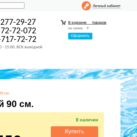
Личный кабинет
-277-29-27
В корзине
товаров
на сумму:
Р
-72-72-072
Оформить
717-72-72
00 - 15:00, ВСК выходной
0 см.
 90 см.
В наличии