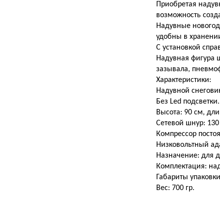
Приобретая надувн
возможность созд
Надувные новогодн
удобны в хранени
С установкой спра
Надувная фигура ш
зазывала, пневмо
Характеристики:
Надувной снеговик
Без Led подсветки.
Высота: 90 см, дли
Сетевой шнур: 130
Компрессор постоя
Низковольтный ада
Назначение: для д
Комплектация: над
Габариты упаковки:
Вес: 700 гр.