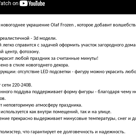
 новогоднее украшение Olaf Frozen , которое добавит волшебств
реалистичной - 3d модели.
 легко справится с задачей оформить участок загородного дома,
ый центр, фотозону.
украсит любой праздник за считанные минуты!
но в стиле новогоднего декора.
рукции: отсутствие LED подсветки - фигуру можно украсить люб
 сети 220-240В.
нного поддува поддерживает форму фигуры - благодаря чему не
ов.
ет неповторимую атмосферу праздника.
 используется как внутри помещений, так и на улице.
ние прекрасно выдерживает минусовые температуры, снег и дож
полиэстер, что гарантирует ее долговечность и надежность.