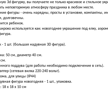
ую 3d фигурку, вы получаете не только красивое и стильное ук
ать неповторимую атмосферу праздника в любом месте.
ие фигуры - очень нарядны, просты в установке, компактны, и
и, долговечны.
вится ребенок.
ироко используется как: новогоднее украшение под елку, аэро
фигура.
 - 1 шт. (большая надувная 3D фигура).
на: 50 см, диаметр 40 см.
 см.
нного поддува (для работы необходимо подключение в сеть).
птер (сетевая вилка 220-240 вольт).
ома, для улицы (IP44)
увная фигура новогодняя - 1 шт., упаковка.
 18 х 18 х 10 см