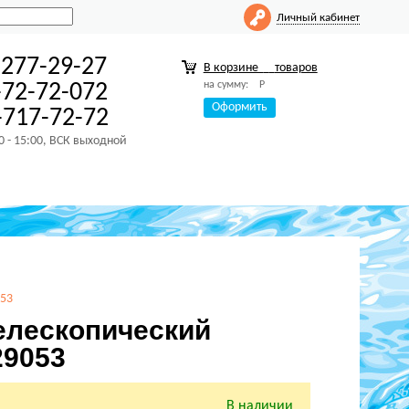
Личный кабинет
-277-29-27
В корзине
товаров
на сумму:
Р
-72-72-072
Оформить
717-72-72
00 - 15:00, ВСК выходной
053
телескопический
29053
В наличии