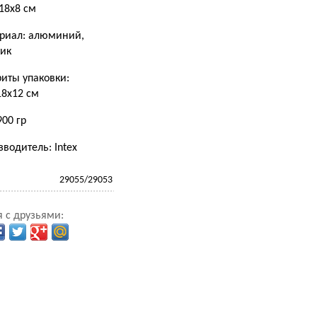
18х8 см
риал: алюминий,
тик
риты упаковки:
18х12 см
900 гр
водитель: Intex
29055/29053
 с друзьями: