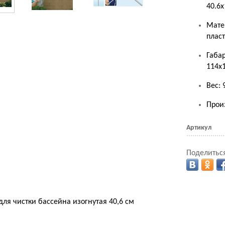
40.6х
Мате
плас
Габа
114х
Вес: 
Произ
Артикул
Поделиться
 для чистки бассейна изогнутая 40,6 см