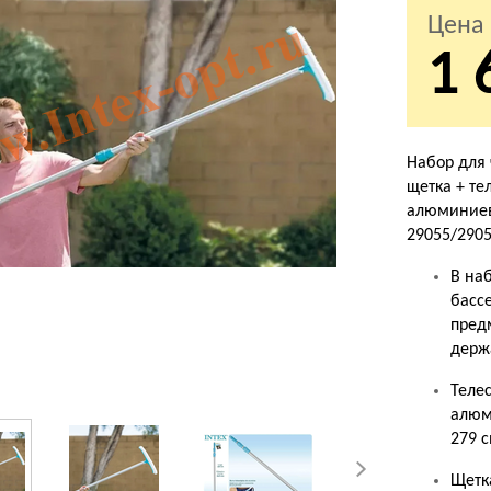
Цена
1 
Набор для 
щетка + те
алюминиев
29055/290
В наб
бассе
предм
держ
Теле
алюм
279 с
Щетк