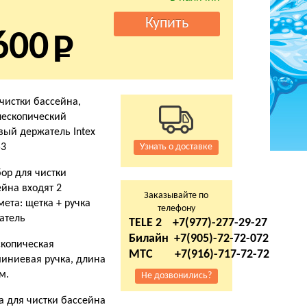
600
чистки бассейна,
лескопический
ый держатель Intex
53
Узнать о доставке
ор для чистки
йна входят 2
Заказывайте по
ета: щетка + ручка
телефону
атель
TELE 2 +7(977)-277-29-27
Билайн +7(905)-72-72-072
скопическая
МТС +7(916)-717-72-72
иниевая ручка, длина
м.
Не дозвонились?
а для чистки бассейна