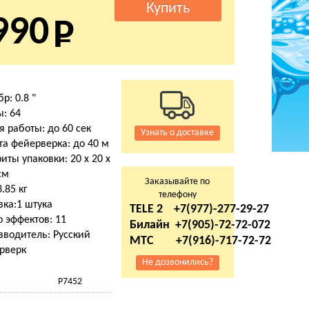
990
р: 0.8 "
: 64
 работы: до 60 сек
Узнать о доставке
та фейерверка: до 40 м
иты упаковки: 20 х 20 х
см
Заказывайте по
3.85 кг
телефону
вка:1 штука
TELE 2 +7(977)-277-29-27
 эффектов: 11
Билайн +7(905)-72-72-072
зводитель: Русский
МТС +7(916)-717-72-72
рверк
Не дозвонились?
Р7452