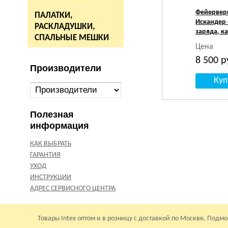
Фейервер
ПАЛАТКИ,
Искандер 
РАСКЛАДУШКИ,
заряда, к
СПАЛЬНЫЕ МЕШКИ
Цена
8 500
р
Производители
Полезная
информация
КАК ВЫБРАТЬ
ГАРАНТИЯ
УХОД
ИНСТРУКЦИИ
АДРЕС СЕРВИСНОГО ЦЕНТРА
Товары Intex оптом и в розницу с доставкой по Москве, Подм