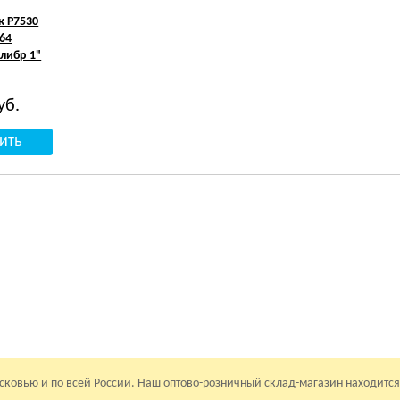
к Р7530
64
алибр 1"
уб.
осковью и по всей России. Наш оптово-розничный склад-магазин находится