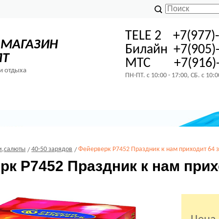
TELE 2 +7(977)
-МАГАЗИН
Билайн +7(905)
ПТ
МТС +7(916)-
и отдыха
ПН-ПТ. с 10:00 - 17:00, СБ. с 10:
и,салюты
40-50 зарядов
Фейерверк Р7452 Праздник к нам приходит 64 з
к Р7452 Праздник к нам прих