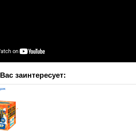
Вас заинтересует:
даж