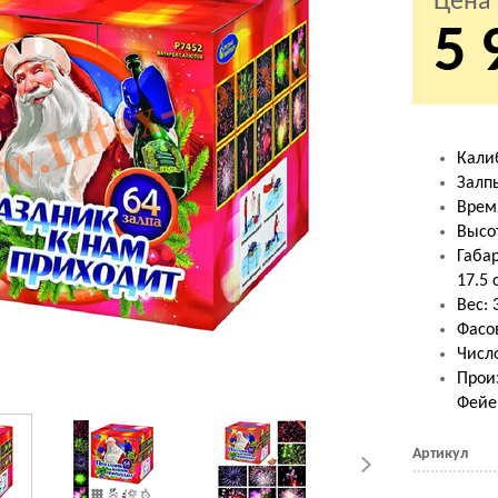
Цена
5 
Калиб
Залпы
Время
Высо
Габар
17.5 
Вес: 
Фасо
Число
Прои
Фейе
Артикул