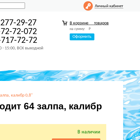
Личный кабинет
-277-29-27
В корзине
товаров
на сумму:
Р
-72-72-072
Оформить
717-72-72
00 - 15:00, ВСК выходной
алпа, калибр 0,8"
одит 64 залпа, калибр
В наличии