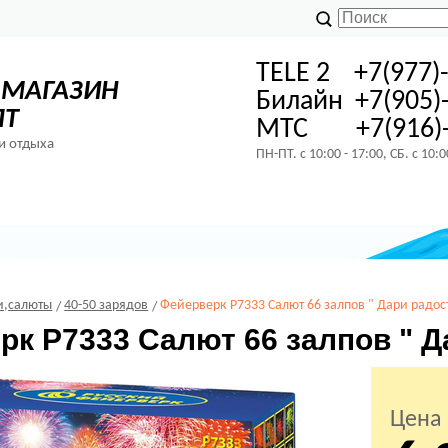
TELE 2 +7(977)
-МАГАЗИН
Билайн +7(905)
ПТ
МТС +7(916)-
и отдыха
ПН-ПТ. с 10:00 - 17:00, СБ. с 10:
и,салюты
40-50 зарядов
Фейерверк Р7333 Салют 66 залпов " Дари радос
рк Р7333 Салют 66 залпов " Д
Цена