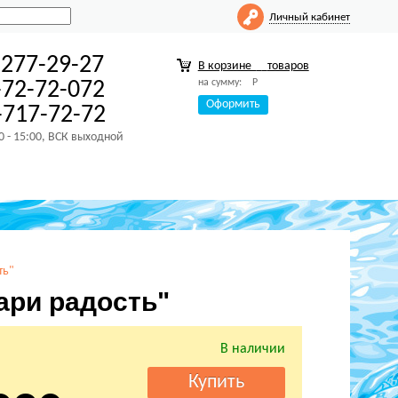
Личный кабинет
-277-29-27
В корзине
товаров
на сумму:
Р
-72-72-072
Оформить
717-72-72
00 - 15:00, ВСК выходной
ть"
ари радость"
В наличии