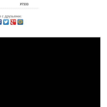
Р7333
 с друзьями: