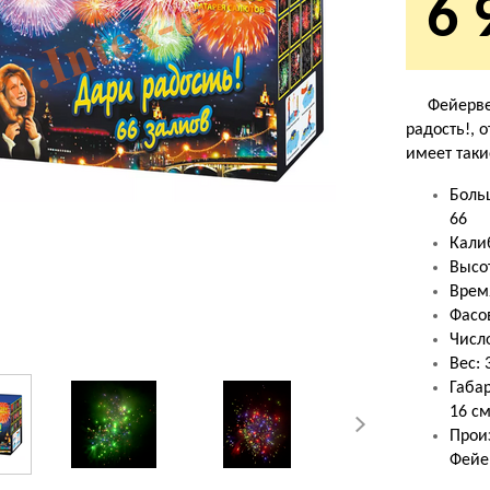
6 
Фейерверк
радость!, 
имеет таки
Боль
66
Калиб
Высот
Время
Фасов
Число
Вес: 
Габар
16 с
Прои
Фейе