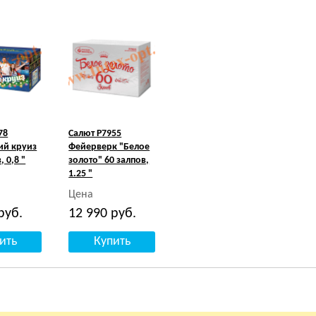
78
Салют Р7955
ий круиз
Фейерверк "Белое
, 0,8 "
золото" 60 залпов,
1.25 "
Цена
руб.
12 990
руб.