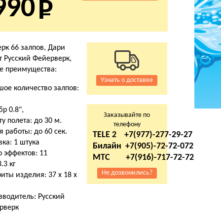
990
 66 залпов, Дари
от Русский Фейерверк,
е преимущества:
Узнать о доставке
шое количество залпов:
р 0.8",
Заказывайте по
у полета: до 30 м.
телефону
 работы: до 60 сек.
TELE 2 +7(977)-277-29-27
ка: 1 штука
Билайн +7(905)-72-72-072
 эффектов: 11
МТС +7(916)-717-72-72
3.3 кг
Не дозвонились?
иты изделия: 37 х 18 х
м
зводитель: Русский
рверк