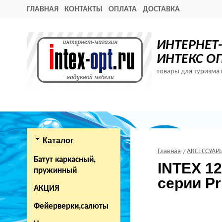
ГЛАВНАЯ
КОНТАКТЫ
ОПЛАТА
ДОСТАВКА
ИНТЕРНЕТ
ИНТЕКС О
товары для туризма 
Каталог
Главная
АКСЕССУАР
Батут каркасный,
INTEX 1
пружинный
серии P
АКЦИЯ
Фейерверки,салюты