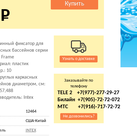
инный фиксатор для
асных бассейнов серии
m Frame
Узнать о доставке
риал: пластик
р.: 10
круглых каркасных
Заказывайте по
ейнов диаметром, см:
телефону
457,488
TELE 2 +7(977)-277-29-27
водитель: Intex
Билайн +7(905)-72-72-072
МТС +7(916)-717-72-72
12464
Не дозвонились?
США-Китай
ель
INTEX