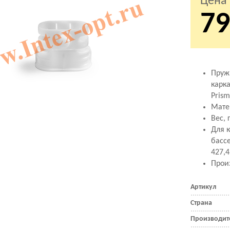
Цена
79
Пруж
карк
Pris
Мате
Вес, г
Для 
басс
427,
Произ
Артикул
Страна
Производит