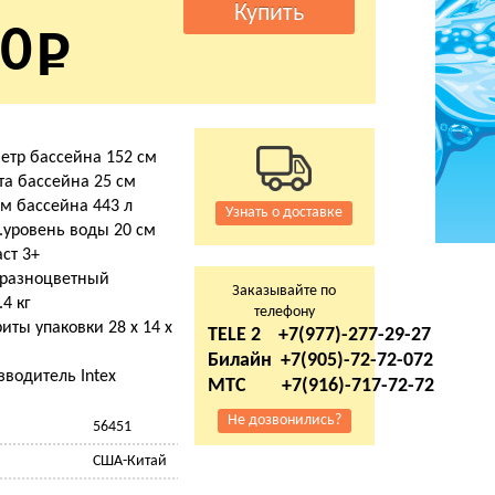
0
етр бассейна 152 см
та бассейна 25 см
м бассейна 443 л
Узнать о доставке
.уровень воды 20 см
ст 3+
 разноцветный
Заказывайте по
.4 кг
телефону
иты упаковки 28 х 14 х
TELE 2 +7(977)-277-29-27
м
Билайн +7(905)-72-72-072
водитель Intex
МТС +7(916)-717-72-72
Не дозвонились?
56451
США-Китай