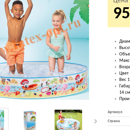
Цена
95
Диам
Высо
Объе
Макс
Возра
Цвет
Вес 1
Габар
14 с
Произ
Артикул
Страна