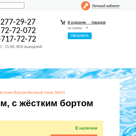
Личный кабинет
-277-29-27
В корзине
товаров
на сумму:
Р
-72-72-072
Оформить
717-72-72
00 - 15:00, ВСК выходной
 жёстким бортом Весёлый пляж 56451
см, с жёстким бортом
В наличии