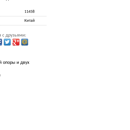
11458
Китай
 с друзьями:
й опоры и двух
e