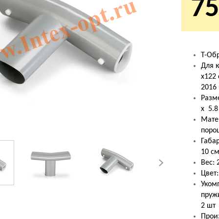
75
Т-Об
Для к
х122
2016 
Разме
х 5.8
Мате
поро
Габар
10 с
Вес: 
Цвет
Уком
пруж
2 шт
Произ