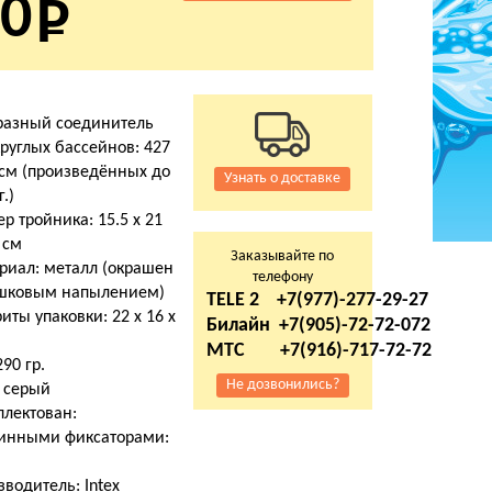
0
разный соединитель
руглых бассейнов: 427
 см (произведённых до
Узнать о доставке
г.)
р тройника: 15.5 х 21
 см
Заказывайте по
риал: металл (окрашен
телефону
шковым напылением)
TELE 2 +7(977)-277-29-27
иты упаковки: 22 х 16 х
Билайн +7(905)-72-72-072
м
МТС +7(916)-717-72-72
290 гр.
Не дозвонились?
: серый
плектован:
инными фиксаторами:
водитель: Intex