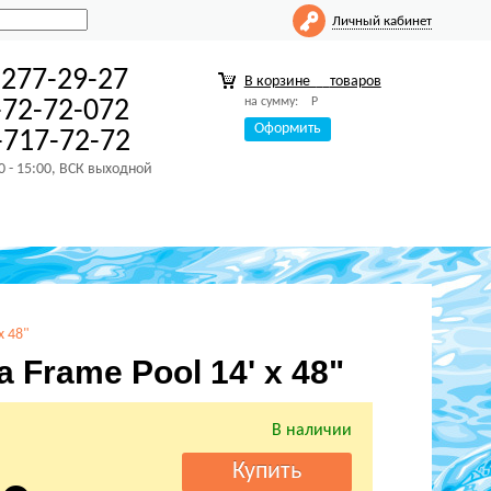
Личный кабинет
-277-29-27
В корзине
товаров
на сумму:
Р
-72-72-072
Оформить
717-72-72
00 - 15:00, ВСК выходной
x 48"
 Frame Pool 14' x 48"
В наличии