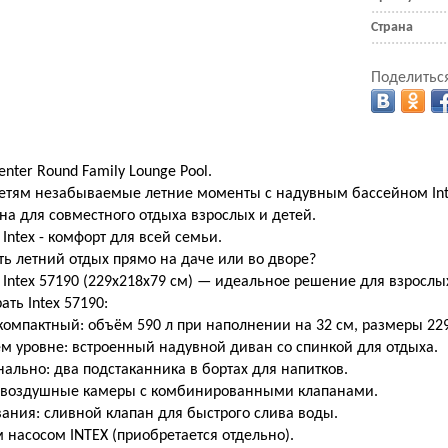
Страна
Поделиться
enter Round Family Lounge Pool.
детям незабываемые летние моменты с надувным бассейном Int
а для совместного отдыха взрослых и детей.
Intex - комфорт для всей семьи.
ть летний отдых прямо на даче или во дворе?
Intex 57190 (229х218х79 см) — идеальное решение для взрослых 
ать Intex 57190:
омпактный: объём 590 л при наполнении на 32 см, размеры 229
м уровне: встроенный надувной диван со спинкой для отдыха.
ально: два подстаканника в бортах для напитков.
е воздушные камеры с комбинированными клапанами.
ания: сливной клапан для быстрого слива воды.
насосом INTEX (приобретается отдельно).