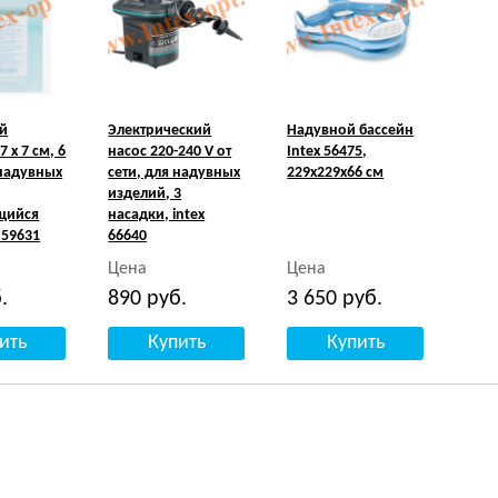
й
Электрический
Надувной бассейн
7 х 7 см, 6
насос 220-240 V от
Intex 56475,
надувных
сети, для надувных
229х229х66 см
изделий, 3
щийся
насадки, intex
x 59631
66640
Цена
Цена
.
890
руб.
3 650
руб.