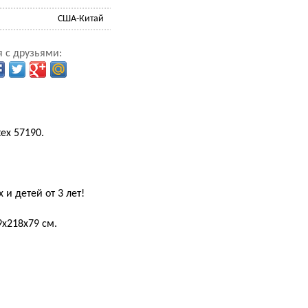
США-Китай
 с друзьями:
ex 57190.
и детей от 3 лет!
х218х79 см.