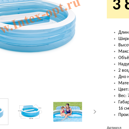
3 
Длин
Шири
Высот
Макс.
Объё
Наду
2 во
Дно 
Мате
Цвет:
Вес: 
Габар
16 с
Произ
Артикул