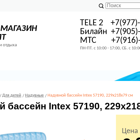
TELE 2 +7(977)
-МАГАЗИН
Билайн +7(905)
ПТ
МТС +7(916)-
и отдыха
ПН-ПТ. с 10:00 - 17:00, СБ. с 10:
Для детей
Надувные
Надувной бассейн Intex 57190, 229х218х79 см
 бассейн Intex 57190, 229х21
Цена