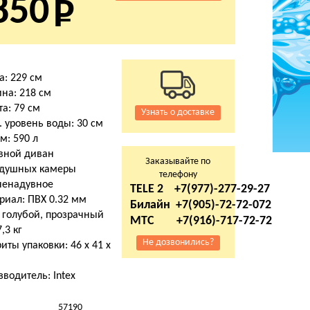
850
а: 229 см
на: 218 см
а: 79 см
Узнать о доставке
 уровень воды: 30 см
м: 590 л
вной диван
Заказывайте по
здушных камеры
телефону
ненадувное
TELE 2 +7(977)-277-29-27
риал: ПВХ 0.32 мм
Билайн +7(905)-72-72-072
 голубой, прозрачный
МТС +7(916)-717-72-72
7,3 кг
Не дозвонились?
иты упаковки: 46 х 41 х
м
водитель: Intex
57190