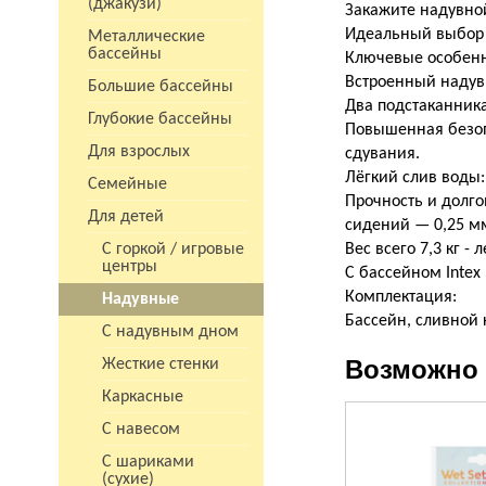
(джакузи)
Закажите надувной
Идеальный выбор 
Металлические
бассейны
Ключевые особенн
Встроенный надувн
Большие бассейны
Два подстаканника
Глубокие бассейны
Повышенная безоп
Для взрослых
сдувания.
Лёгкий слив воды:
Семейные
Прочность и долго
Для детей
сидений — 0,25 м
С горкой / игровые
Вес всего 7,3 кг -
центры
С бассейном Intex
Комплектация:
Надувные
Бассейн, сливной 
С надувным дном
Возможно 
Жесткие стенки
Каркасные
С навесом
С шариками
(сухие)