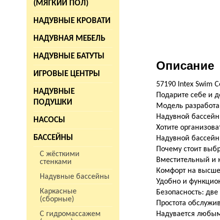
(МЯГКИЙ ПОЛ)
НАДУВНЫЕ КРОВАТИ
НАДУВНАЯ МЕБЕЛЬ
НАДУВНЫЕ БАТУТЫ
Описание
ИГРОВЫЕ ЦЕНТРЫ
57190 Intex Swim C
НАДУВНЫЕ
Подарите себе и 
ПОДУШКИ
Модель разработан
Надувной бассейн 
НАСОСЫ
Хотите организова
БАССЕЙНЫ
Надувной бассейн 
Почему стоит выбр
С жёсткими
Вместительный и к
стенками
Комфорт на высше
Надувные бассейны
Удобно и функцион
Каркасные
Безопасность: дв
(сборные)
Простота обслужив
С гидромассажем
Надувается любым 