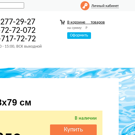
Личный кабинет
-277-29-27
В корзине
товаров
на сумму:
Р
-72-72-072
Оформить
717-72-72
00 - 15:00, ВСК выходной
8х79 см
В наличии