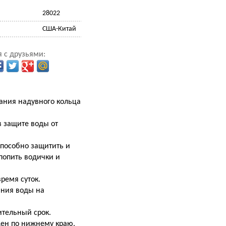
28022
США-Китай
 с друзьями:
вания надувного кольца
в защите воды от
способно защитить и
попить водички и
ремя суток.
ания воды на
ительный срок.
щен по нижнему краю.