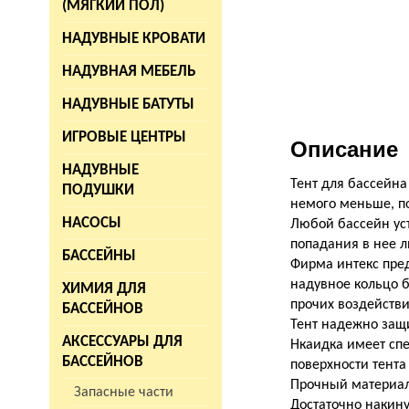
(МЯГКИЙ ПОЛ)
НАДУВНЫЕ КРОВАТИ
НАДУВНАЯ МЕБЕЛЬ
НАДУВНЫЕ БАТУТЫ
ИГРОВЫЕ ЦЕНТРЫ
Описание
НАДУВНЫЕ
Тент для бассейна
ПОДУШКИ
немого меньше, по
НАСОСЫ
Любой бассейн уст
попадания в нее л
БАССЕЙНЫ
Фирма интекc пре
надувное кольцо б
ХИМИЯ ДЛЯ
прочих воздейств
БАССЕЙНОВ
Тент надежно защи
АКСЕССУАРЫ ДЛЯ
Нкаидка имеет сп
БАССЕЙНОВ
поверхности тента 
Прочный материал 
Запасные части
Достаточно накину