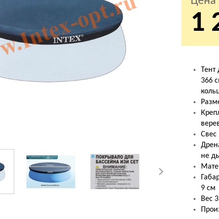
Цена
1 
Тент 
366 
коль
Разм
Креп
вере
Свес
Дрен
не д
Мате
Габар
9 см
Вес 3
Прои