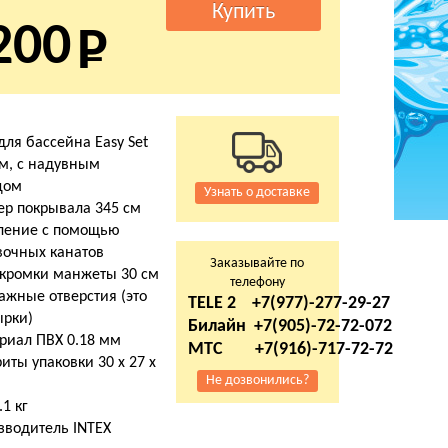
200
для бассейна Easy Set
см, с надувным
цом
Узнать о доставке
ер покрывала 345 см
ление с помощью
вочных канатов
Заказывайте по
 кромки манжеты 30 см
телефону
ажные отверстия (это
TELE 2 +7(977)-277-29-27
ырки)
Билайн +7(905)-72-72-072
риал ПВХ 0.18 мм
МТС +7(916)-717-72-72
иты упаковки 30 х 27 х
Не дозвонились?
.1 кг
зводитель INTEX