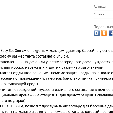
Артикул
Страна
Поделиться
 Easy Set 366 см с надувным кольцом, диаметр бассейна у осно
этому размер тента составлет d 345 см.
ановленный на даче или участке загородного дома нуждается 
иствы мусора, насекомых и других различных загрязнений.
длагает отдличное решение - помимо защиты воды, покрывало 
ассейна от повреждений, таких как банально птичка прилетела 
ий окружающей среды.
тит от повреждений, мусора и излишнего остывания в ночное в
ециальные дренажные отверстия, для предотвращения скаплив
(это не дырки).
ПВХ 0.18 мм, позволит прослужить аксессуару для бассейна дл
ть тент на кольцо и затянуть с помощью каната, который пропу