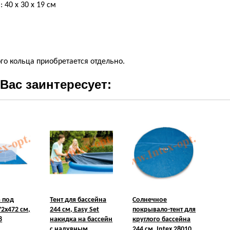
 40 х 30 х 19 см
го кольца приобретается отдельно.
Вас заинтересует:
 под
Тент для бассейна
Солнечное
72х472 см,
244 см, Easy Set
покрывало-тент для
8
накидка на бассейн
круглого бассейна
с надувным
244 см, Intex 28010