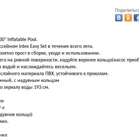
Поделиться
30" Inflatable Pool.
ейном Intex Easy Set в течение всего лета.
роятно прост в сборке, уходе и использовании.
его на ровной поверхности, надуйте верхнее кольцо(насос приоб
н водой и наслаждайтесь весельем.
хслойного материала ПВХ, устойчивого к проколам.
нный, с надувным кольцом
по зеркалу воды 193 см.
см
 л
адувное кольцо)
мин.
инил