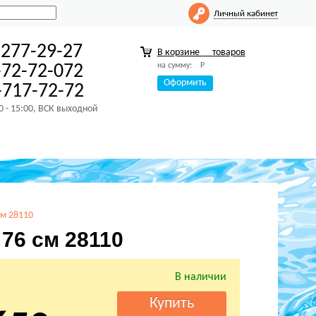
Личный кабинет
-277-29-27
В корзине
товаров
на сумму:
Р
-72-72-072
Оформить
717-72-72
00 - 15:00, ВСК выходной
см 28110
 76 см 28110
В наличии