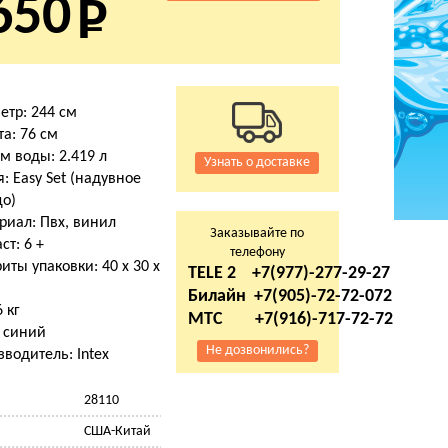
650
етр: 244 см
а: 76 см
м воды: 2.419 л
Узнать о доставке
: Easy Set (надувное
цо)
риал: Пвх, винил
Заказывайте по
ст: 6 +
телефону
иты упаковки: 40 х 30 х
TELE 2 +7(977)-277-29-27
м
Билайн +7(905)-72-72-072
6 кг
МТС +7(916)-717-72-72
: синий
Не дозвонились?
водитель: Intex
28110
США-Китай