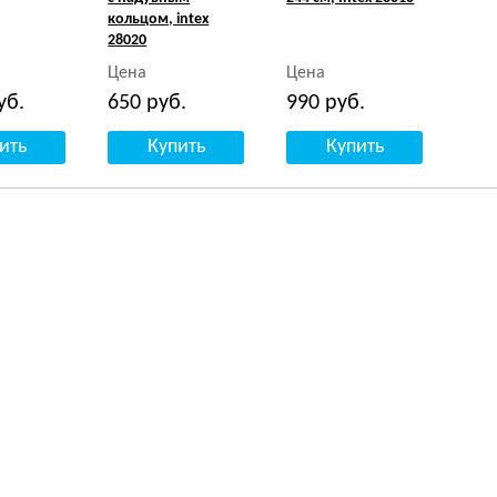
кольцом, intex
28020
Цена
Цена
уб.
650
руб.
990
руб.