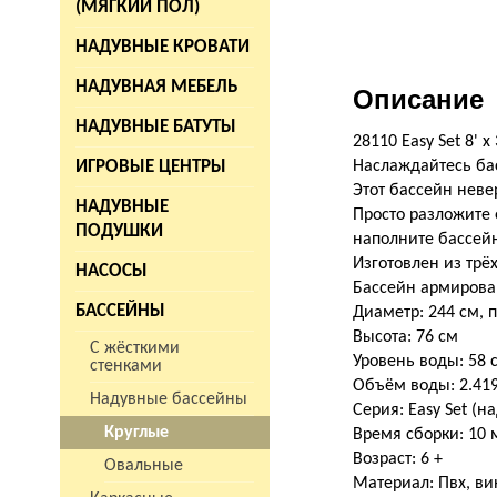
(МЯГКИЙ ПОЛ)
НАДУВНЫЕ КРОВАТИ
НАДУВНАЯ МЕБЕЛЬ
Описание
НАДУВНЫЕ БАТУТЫ
28110 Easy Set 8' x 
ИГРОВЫЕ ЦЕНТРЫ
Наслаждайтесь басс
Этот бассейн неве
НАДУВНЫЕ
Просто разложите 
ПОДУШКИ
наполните бассей
Изготовлен из трё
НАСОСЫ
Бассейн армирова
БАССЕЙНЫ
Диаметр: 244 см, 
Высота: 76 см
С жёсткими
Уровень воды: 58 
стенками
Объём воды: 2.419
Надувные бассейны
Серия: Easy Set (н
Круглые
Время сборки: 10 
Возраст: 6 +
Овальные
Материал: Пвх, в