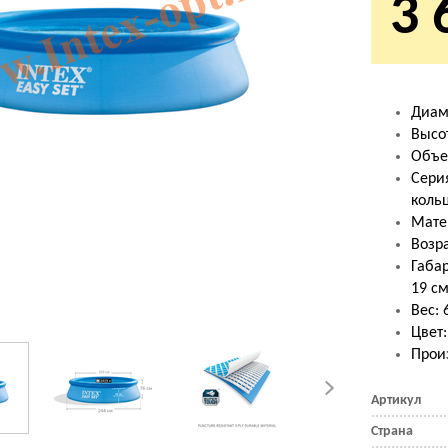
3 
Диам
Высот
Объе
Серия
коль
Мате
Возра
Габар
19 с
Вес: 
Цвет
Произ
Артикул
Страна